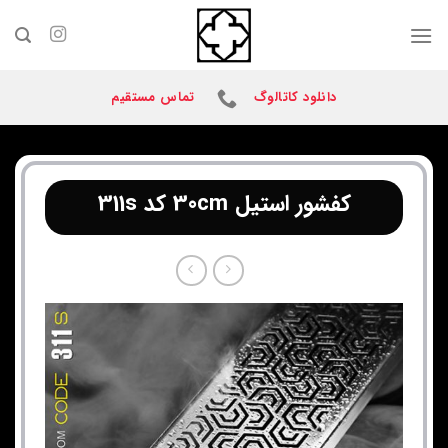
Ski
t
conten
دانلود کاتالوگ
تماس مستقیم
کفشور استیل 30cm کد 311s