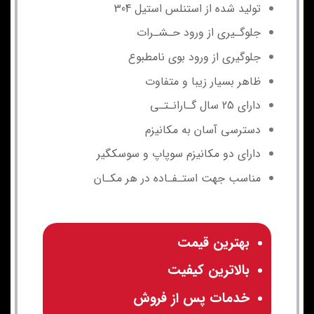
تولید شده از استنلس استیل 304
جلوگـیری از ورود حـشـرات
جلوگیری از ورود بوی نامطبوع
ظاهر بسیار زیبا و متفاوت
دارای 25 سال گـارانـتـی
دسترسی آسان به مکانیزم
دارای دو مکانیزم سوپاپ و سوسکگیر
مناسب جهت استـفـاده در هر مکـان
بهترین قیمت
بالاترین کیفیت
خدمات پس از فروش