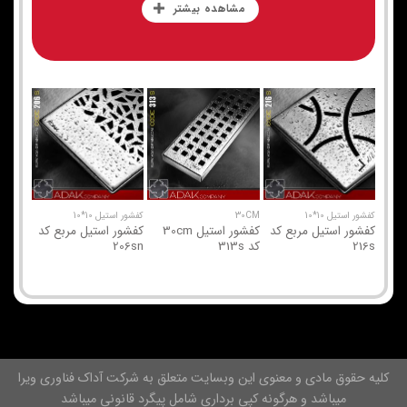
مشاهده بیشتر
کفشور استیل 10*10
30CM
کفشور استیل 10*10
30CM
 کد
کفشور استیل مربع کد
کفشور استیل 30cm
کفشور استیل مربع کد
216s
کد 313s
206sn
کد 314s
کلیه حقوق مادی و معنوی این وبسایت متعلق به شرکت آداک فناوری ویرا
میباشد و هرگونه کپی برداری شامل پیگرد قانونی میباشد