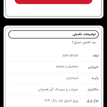
توضیحات تکمیلی
چرا کفشور استیل؟
ابعاد
8x30x4cm
خروجی
50mm یا 2inch
پایـه
استاندارد
مکانیزم
سوپاپ و سوسک گیر همزمان
نوع ورق
ورق استیل ضد زنگ 304