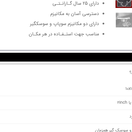
دارای 25 سال گـارانـتـی
دسترسی آسان به مکانیزم
دارای دو مکانیزم سوپاپ و سوسکگیر
مناسب جهت استـفـاده در هر مکـان
؟
10x
د
و سوسک گیر همزمان