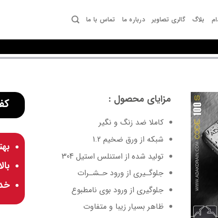
ام
بلاگ
گالری تصاویر
درباره ما
تماس با ما
مزایای محصول :
کفش
کاملا ضد زنگ و نگیر
شبکه از ورق ضخیم 1.2
بهت
تولید شده از استنلس استیل 304
بال
جلوگـیری از ورود حـشـرات
خد
جلوگیری از ورود بوی نامطبوع
ظاهر بسیار زیبا و متفاوت