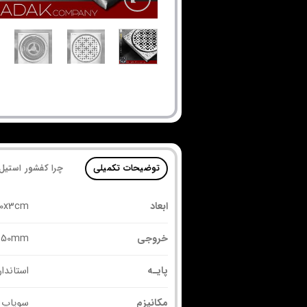
توضیحات تکمیلی
چرا کفشور استیل
ابعاد
10x3cm
خروجی
50mm یا 2inch
پایـه
استاندار
مکانیزم
سوپاپ 