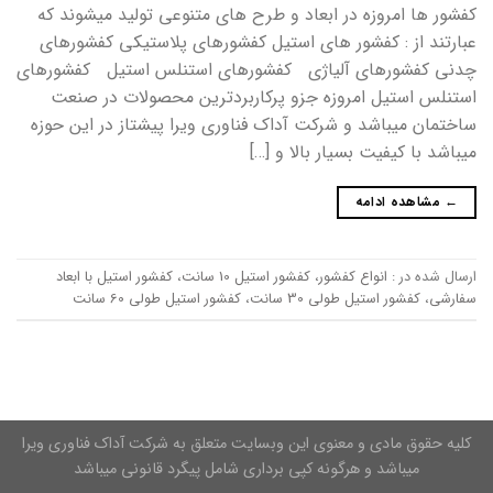
کفشور ها امروزه در ابعاد و طرح های متنوعی تولید میشوند که
عبارتند از : کفشور های استیل کفشورهای پلاستیکی کفشورهای
چدنی کفشورهای آلیاژی کفشورهای استنلس استیل کفشورهای
استنلس استیل امروزه جزو پرکاربردترین محصولات در صنعت
ساختمان میباشد و شرکت آداک فناوری ویرا پیشتاز در این حوزه
میباشد با کیفیت بسیار بالا و […]
←
مشاهده ادامه
ارسال شده در :
انواع کفشور
،
کفشور استیل 10 سانت
،
کفشور استیل با ابعاد
سفارشی
،
کفشور استیل طولی 30 سانت
،
کفشور استیل طولی 60 سانت
کلیه حقوق مادی و معنوی این وبسایت متعلق به شرکت آداک فناوری ویرا
میباشد و هرگونه کپی برداری شامل پیگرد قانونی میباشد