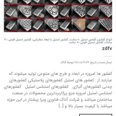
انواع کفشور
،
کفشور استیل 10 سانت
،
کفشور استیل با ابعاد سفارشی
،
کفشور استیل طولی 30
سانت
،
کفشور استیل طولی 60 سانت
zdfv
ارسال شده در تاریخ
28/08/2022
توسط
آداک
کفشور ها امروزه در ابعاد و طرح های متنوعی تولید میشوند که
عبارتند از : کفشور های استیل کفشورهای پلاستیکی کفشورهای
چدنی کفشورهای آلیاژی کفشورهای استنلس استیل کفشورهای
استنلس استیل امروزه جزو پرکاربردترین محصولات در صنعت
ساختمان میباشد و شرکت آداک فناوری ویرا پیشتاز در این حوزه
میباشد با کیفیت بسیار بالا و […]