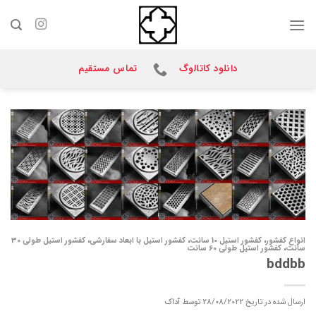
Ski
t
conten
دانلود کاتالوگ
تماس مستقیم
انواع کفشور
،
کفشور استیل 10 سانت
،
کفشور استیل با ابعاد سفارشی
،
کفشور استیل طولی 30
سانت
،
کفشور استیل طولی 60 سانت
bddbb
ارسال شده در تاریخ
28/08/2022
توسط
آداک