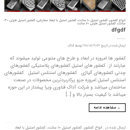
انواع کفشور
،
کفشور استیل 10 سانت
،
کفشور استیل با ابعاد سفارشی
،
کفشور استیل طولی 30
سانت
،
کفشور استیل طولی 60 سانت
dfgdf
ارسال شده در تاریخ
28/08/2022
توسط
آداک
کفشور ها امروزه در ابعاد و طرح های متنوعی تولید میشوند که
عبارتند از : کفشور های استیل کفشورهای پلاستیکی کفشورهای
چدنی کفشورهای آلیاژی کفشورهای استنلس استیل کفشورهای
استنلس استیل امروزه جزو پرکاربردترین محصولات در صنعت
ساختمان میباشد و شرکت آداک فناوری ویرا پیشتاز در این حوزه
میباشد با کیفیت بسیار بالا و […]
←
مشاهده ادامه
ارسال شده در :
انواع کفشور
،
کفشور استیل 10 سانت
،
کفشور استیل با ابعاد