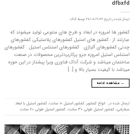
dfbxfd
ارسال شده در تاریخ
28/08/2022
توسط
آداک
کفشور ها امروزه در ابعاد و طرح های متنوعی تولید میشوند که
عبارتند از : کفشور های استیل کفشورهای پلاستیکی کفشورهای
چدنی کفشورهای آلیاژی کفشورهای استنلس استیل کفشورهای
استنلس استیل امروزه جزو پرکاربردترین محصولات در صنعت
ساختمان میباشد و شرکت آداک فناوری ویرا پیشتاز در این حوزه
میباشد با کیفیت بسیار بالا و […]
←
مشاهده ادامه
ارسال شده در :
انواع کفشور
،
کفشور استیل 10 سانت
،
کفشور استیل با ابعاد
سفارشی
،
کفشور استیل طولی 30 سانت
،
کفشور استیل طولی 60 سانت