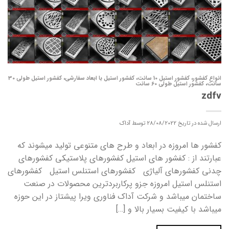
انواع کفشور
،
کفشور استیل 10 سانت
،
کفشور استیل با ابعاد سفارشی
،
کفشور استیل طولی 30
سانت
،
کفشور استیل طولی 60 سانت
zdfv
ارسال شده در تاریخ
28/08/2022
توسط
آداک
کفشور ها امروزه در ابعاد و طرح های متنوعی تولید میشوند که
عبارتند از : کفشور های استیل کفشورهای پلاستیکی کفشورهای
چدنی کفشورهای آلیاژی کفشورهای استنلس استیل کفشورهای
استنلس استیل امروزه جزو پرکاربردترین محصولات در صنعت
ساختمان میباشد و شرکت آداک فناوری ویرا پیشتاز در این حوزه
میباشد با کیفیت بسیار بالا و […]