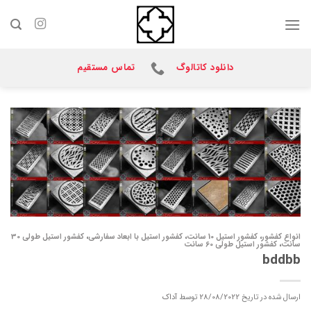
Ski
t
conten
دانلود کاتالوگ
تماس مستقیم
انواع کفشور
،
کفشور استیل 10 سانت
،
کفشور استیل با ابعاد سفارشی
،
کفشور استیل طولی 30
سانت
،
کفشور استیل طولی 60 سانت
bddbb
ارسال شده در تاریخ
28/08/2022
توسط
آداک