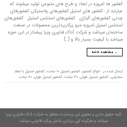
کفشور ها امروزه در ابعاد و طرح های متنوعی تولید میشوند که
عبارتند از : کفشور های استیل کفشورهای پلاستیکی کفشورهای
چدنی کفشورهای آلیاژی کفشورهای استنلس استیل کفشورهای
استنلس استیل امروزه جزو پرکاربردترین محصولات در صنعت
ساختمان میباشد و شرکت آداک فناوری ویرا پیشتاز در این حوزه
میباشد با کیفیت بسیار بالا و […]
←
مشاهده ادامه
ارسال شده در :
انواع کفشور
،
کفشور استیل 10 سانت
،
کفشور استیل با ابعاد
سفارشی
،
کفشور استیل طولی 30 سانت
،
کفشور استیل طولی 60 سانت
کلیه حقوق مادی و معنوی این وبسایت متعلق به شرکت آداک فناوری ویرا
میباشد و هرگونه کپی برداری شامل پیگرد قانونی میباشد