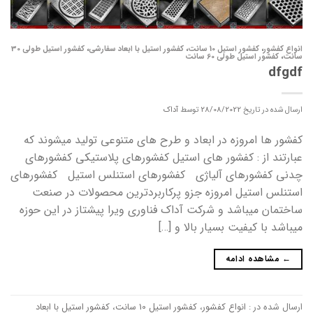
انواع کفشور
،
کفشور استیل 10 سانت
،
کفشور استیل با ابعاد سفارشی
،
کفشور استیل طولی 30
سانت
،
کفشور استیل طولی 60 سانت
dfgdf
ارسال شده در تاریخ
28/08/2022
توسط
آداک
کفشور ها امروزه در ابعاد و طرح های متنوعی تولید میشوند که
عبارتند از : کفشور های استیل کفشورهای پلاستیکی کفشورهای
چدنی کفشورهای آلیاژی کفشورهای استنلس استیل کفشورهای
استنلس استیل امروزه جزو پرکاربردترین محصولات در صنعت
ساختمان میباشد و شرکت آداک فناوری ویرا پیشتاز در این حوزه
میباشد با کیفیت بسیار بالا و […]
←
مشاهده ادامه
ارسال شده در :
انواع کفشور
،
کفشور استیل 10 سانت
،
کفشور استیل با ابعاد