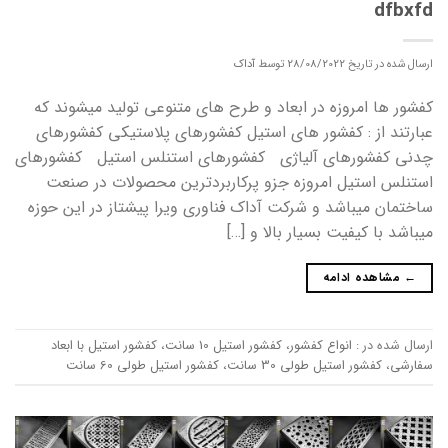
dfbxfd
ارسال شده در تاریخ
28/08/2022
توسط
آداک
کفشور ها امروزه در ابعاد و طرح های متنوعی تولید میشوند که
عبارتند از : کفشور های استیل کفشورهای پلاستیکی کفشورهای
چدنی کفشورهای آلیاژی کفشورهای استنلس استیل کفشورهای
استنلس استیل امروزه جزو پرکاربردترین محصولات در صنعت
ساختمان میباشد و شرکت آداک فناوری ویرا پیشتاز در این حوزه
میباشد با کیفیت بسیار بالا و […]
←
مشاهده ادامه
ارسال شده در :
انواع کفشور
،
کفشور استیل 10 سانت
،
کفشور استیل با ابعاد
سفارشی
،
کفشور استیل طولی 30 سانت
،
کفشور استیل طولی 60 سانت